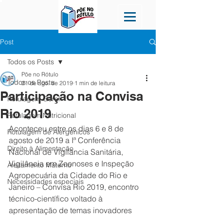
Post
Todos os Posts
Põe no Rótulo
Todos os Posts
21 de ago. de 2019
1 min de leitura
Participação na Convisa
Rotulagem Geral
Rio 2019
Rotulagem Nutricional
Aconteceu entre os dias 6 e 8 de 
Rotulagem de Alergênicos
agosto de 2019 a Iª Conferência 
Direito à Alimentação
Nacional de Vigilância Sanitária, 
Vigilância em Zoonoses e Inspeção 
Aleitamento Materno
Agropecuária da Cidade do Rio e 
Necessidades especiais
Janeiro – Convisa Rio 2019, encontro 
técnico-científico voltado à 
apresentação de temas inovadores 