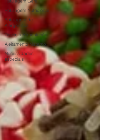
Rotulagem Geral
Rotulagem Nutricional
Rotulagem de
Alergênicos
Direito à Alimentação
Aleitamento Materno
Necessidades
especiais